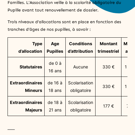
Familles. L’Association veille à la scolarité obligatoire du
Pupille avant tout renouvellement de dossier.
Trois niveaux d’allocations sont en place en fonction des
tranches d’âges de nos pupilles, à savoir :
Type
Age
Conditions
Montant
Mont
d’allocation
Pupilles
d’attribution
trimestriel
annu
de 0 à
Statutaires
Aucune
330 €
1 32
16 ans
Extraordinaires
de 16 à
Scolarisation
330 €
1 32
Mineurs
18 ans
obligatoire
Extraordinaires
de 18 à
Scolarisation
177 €
708
Majeurs
21 ans
obligatoire